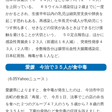
を上回っている。 ＲＳウイルス感染症は２歳までに一度
かかるとされ、生後半年以内の乳児は細気管支炎や肺炎を
起こす恐れもある。再感染した年長児や成人が乳幼児にう
つす例も多く、せきなどの症状があるときはできるだけ接
触を避けることが大切という。 ５０定点報告は、ほかに
感染性胃腸炎１２３人（前週比１８人減）、突発性発疹４
３人（２人増）。全数報告分は腸管出血性大腸菌感染症、
日本紅斑熱、梅毒が各１人など。
愛媛 今治で３５人が食中毒
（6.05
Yahooニュース
）
愛媛県によりますと、食中毒が発生したのは、 今治市中日
吉町の飲食店「寿屋」で、 今月１日、法事でこの店の弁当
を食べた２つのグループ４７人のうち ５歳から７８歳の男
女３５人が、 下痢や発熱など食中毒の症状を訴えました。