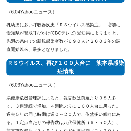
（6.04
Yahooニュース
）
乳幼児に多い呼吸器疾患「ＲＳウイルス感染症」 増加に
愛知県が警戒呼びかけ(CBCテレビ) 愛知県によりますと、
先週の県内での新規感染者数が６９０人と２００３年の調
査開始以来、最多となりました。
ＲＳウイルス、再び１００人台に 熊本県感染
症情報
（6.03
Yahooニュース
）
県健康危機管理課によると、報告数は前週より３８人多
く、３週連続で増加。４週間ぶりに１００人台に戻った。
過去５年の同じ時期は週０～２０人で、依然多い傾向にあ
る。１定点当たりの報告数は八代保健所（６・５０人）、
熊本市保健所（３・９４人）などが県平均（２・７０人）