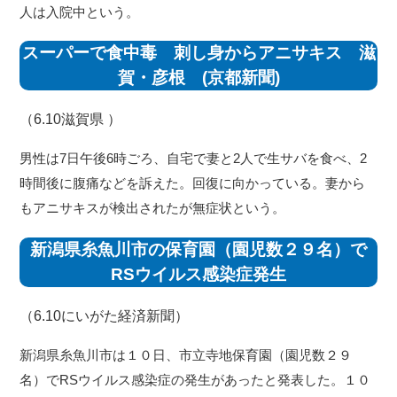
人は入院中という。
スーパーで食中毒 刺し身からアニサキス 滋
賀・彦根 (京都新聞)
（6.10
滋賀県
）
男性は7日午後6時ごろ、自宅で妻と2人で生サバを食べ、2
時間後に腹痛などを訴えた。回復に向かっている。妻から
もアニサキスが検出されたが無症状という。
新潟県糸魚川市の保育園（園児数２９名）で
RSウイルス感染症発生
（6.10
にいがた経済新聞
）
新潟県糸魚川市は１０日、市立寺地保育園（園児数２９
名）でRSウイルス感染症の発生があったと発表した。１０