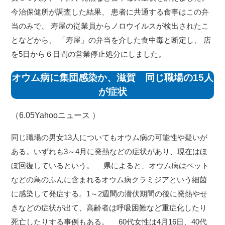
今治保健所が調査した結果、 患者に共通する食事はこの弁
当のみで、 寿屋の従業員からノロウイルスが検出されたこ
となどから、 「寿屋」の弁当を介した食中毒と断定し、 店
を5日から６日間の営業停止処分にしました。
オウム病に集団感染か、滋賀 同じ職場の15人
が症状
（6.05
Yahooニュース
）
同じ職場の男女13人についてもオウム病の可能性や疑いが
ある。いずれも3～4月に発熱などの症状があり、現在はほ
ぼ回復しているという。 県によると、オウム病はペット
などの鳥のふんに含まれるオウム病クラミジアという細菌
に感染して発症する。1～2週間の潜伏期間の後に発熱やせ
きなどの症状が出て、高齢者は呼吸困難など重症化したり
死亡したりする事例もある。 60代女性は4月16日、40代