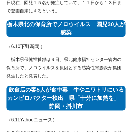
日現在、園児１５名が発症していて、１１日から１３日ま
で登園自粛にするという。
栃木県北の保育所でノロウイルス 園児30人が
感染
（6.10
下野新聞
）
栃木県保健福祉部は９日、県北健康福祉センター管内の
保育所で、ノロウイルスを原因とする感染性胃腸炎が集団
発生したと発表した。
飲食店の客5人が食中毒 牛やニワトリにいる
カンピロバクター検出 県「十分に加熱を」
静岡・掛川市
（6.11
Yahooニュース
）