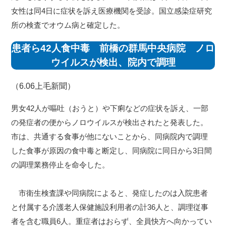
女性は同4日に症状を訴え医療機関を受診。国立感染症研究
所の検査でオウム病と確定した。
患者ら42人食中毒 前橋の群馬中央病院 ノロ
ウイルスが検出、院内で調理
（6.06
上毛新聞
）
男女42人が嘔吐（おうと）や下痢などの症状を訴え、一部
の発症者の便からノロウイルスが検出されたと発表した。
市は、共通する食事が他にないことから、同病院内で調理
した食事が原因の食中毒と断定し、同病院に同日から3日間
の調理業務停止を命令した。
市衛生検査課や同病院によると、発症したのは入院患者
と付属する介護老人保健施設利用者の計36人と、調理従事
者を含む職員6人。重症者はおらず、全員快方へ向かってい