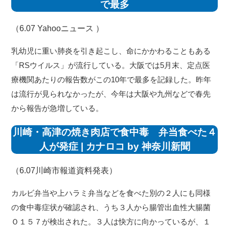
で最多
（6.07
Yahooニュース
）
乳幼児に重い肺炎を引き起こし、命にかかわることもある
「RSウイルス」が流行している。大阪では5月末、定点医
療機関あたりの報告数がこの10年で最多を記録した。昨年
は流行が見られなかったが、今年は大阪や九州などで春先
から報告が急増している。
川崎・高津の焼き肉店で食中毒 弁当食べた４
人が発症 | カナロコ by 神奈川新聞
（6.07
川崎市報道資料発表
）
カルビ弁当や上ハラミ弁当などを食べた別の２人にも同様
の食中毒症状が確認され、うち３人から腸管出血性大腸菌
Ｏ１５７が検出された。３人は快方に向かっているが、１