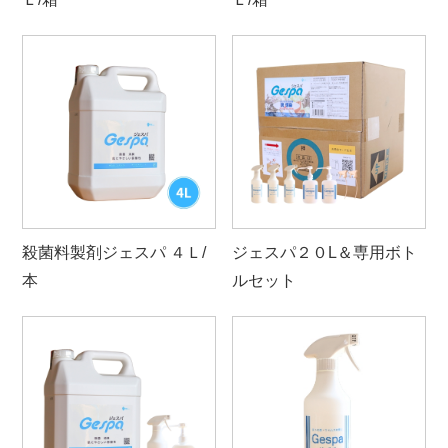
殺菌料製剤ジェスパ ４Ｌ/
ジェスパ２０L＆専用ボト
本
ルセット