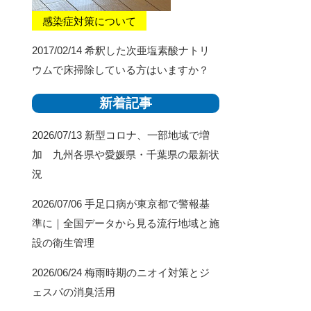
感染症対策について
2017/02/14
希釈した次亜塩素酸ナトリ
ウムで床掃除している方はいますか？
新着記事
2026/07/13
新型コロナ、一部地域で増
加 九州各県や愛媛県・千葉県の最新状
況
2026/07/06
手足口病が東京都で警報基
準に｜全国データから見る流行地域と施
設の衛生管理
2026/06/24
梅雨時期のニオイ対策とジ
ェスパの消臭活用