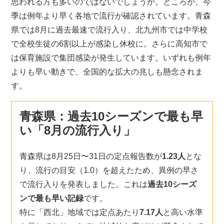
思われる方も多いのではないでしょうか。ところが、今
季は例年より早く各地で流行が確認されています。青森
県では8月に過去最速で流行入り、北九州市では中学校
で全校生徒の6割以上が感染し休校に。さらに高知市で
は保育施設で集団感染が発生しています。いずれも例年
よりも早い動きで、全国的な拡大の兆しも懸念されま
す。
青森県：過去10シーズンで最も早
い「8月の流行入り」
青森県は8月25日〜31日の定点報告数が
1.23人
とな
り、流行の目安（1.0）を超えたため、異例の早さ
で流行入りを発表しました。これは
過去10シーズ
ンで最も早い記録
です。
特に「西北」地域では定点あたり
7.17人
と高い水準