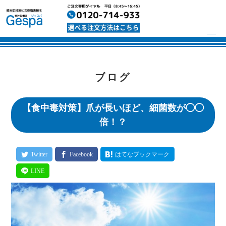
ブログ
【食中毒対策】爪が長いほど、細菌数が◯◯
倍！？