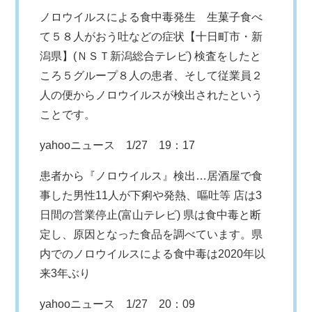
ノロウイルスによる食中毒発生 生菓子食べ
て５８人がおう吐などの症状【十日町市・新
潟県】(ＮＳＴ新潟総合テレビ) 検査をしたと
ころ５グループ８人の患者、そして従業員２
人の便からノロウイルスが検出されたという
ことです。
yahooニュース
1/27 19：17
患者から『ノロウイルス』検出…居酒屋で食
事した男性11人が下痢や発熱、嘔吐等 店は3
日間の営業停止(富山テレビ) 県は食中毒と断
定し、原因となった食品を調べています。県
内でのノロウイルスによる食中毒は2020年以
来3年ぶり
yahooニュース
1/27 20：09