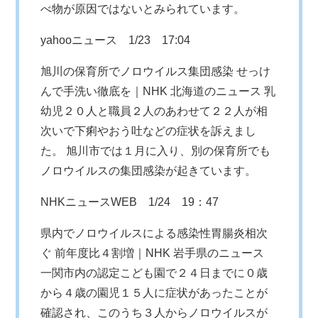
べ物が原因ではないとみられています。
yahooニュース
1/23 17:04
旭川の保育所でノロウイルス集団感染 せっけ
んで手洗い徹底を｜NHK 北海道のニュース 乳
幼児２０人と職員２人のあわせて２２人が相
次いで下痢やおう吐などの症状を訴えまし
た。 旭川市では１月に入り、別の保育所でも
ノロウイルスの集団感染が起きています。
NHKニュースWEB
1/24 19：47
県内でノロウイルスによる感染性胃腸炎相次
ぐ 前年度比４割増｜NHK 岩手県のニュース
一関市内の認定こども園で２４日までに０歳
から４歳の園児１５人に症状があったことが
確認され、このうち３人からノロウイルスが