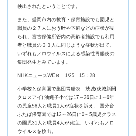
検出されたということです。
また、盛岡市内の教育・保育施設でも園児と
職員の２７人におう吐や下痢などの症状が見
られ、宮古保健所管内の高齢者施設でも利用
者と職員の３３人に同じような症状が出て、
いずれもノロウイルスによる感染性胃腸炎の
集団発生とみています。
NHKニュースWEＢ
1/25 15：28
小学校と保育園で集団胃腸炎 茨城(茨城新聞
クロスアイ) 油縄子小では17～26日に1～6年
の児童56人と職員1人が症状を訴え。 国分台
ふたば保育園では12～26日に0～5歳児クラス
の園児31人と職員4人が発症。 いずれもノロ
ウイルスを検出。