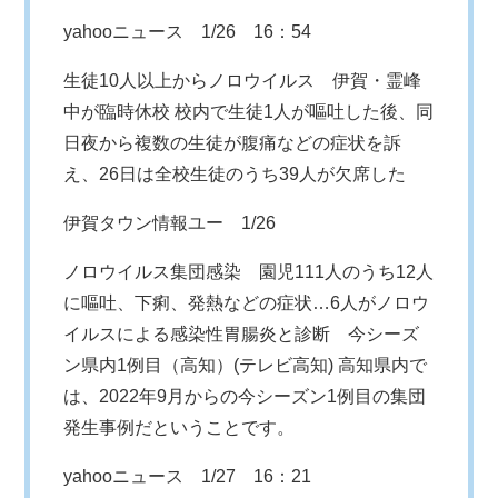
yahooニュース
1/26 16：54
生徒10人以上からノロウイルス 伊賀・霊峰
中が臨時休校 校内で生徒1人が嘔吐した後、同
日夜から複数の生徒が腹痛などの症状を訴
え、26日は全校生徒のうち39人が欠席した
伊賀タウン情報ユー
1/26
ノロウイルス集団感染 園児111人のうち12人
に嘔吐、下痢、発熱などの症状…6人がノロウ
イルスによる感染性胃腸炎と診断 今シーズ
ン県内1例目（高知）(テレビ高知) 高知県内で
は、2022年9月からの今シーズン1例目の集団
発生事例だということです。
yahooニュース
1/27 16：21