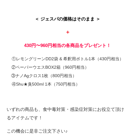
＜ ジェスパの価格はそのまま ＞
＋
430円〜960円相当の各商品をプレゼント！
①レモングリーンDD2袋 & 希釈用ボトル1本（430円相当）
②ペーパーウエスBOX2箱（960円相当）
③ナノAgクロス1枚（800円相当）
④Shu★臭500ml 1本（750円相当）
いずれの商品も、食中毒対策・感染症対策にお役立て頂け
るアイテムです！
この機会に是非ご注文下さい♪