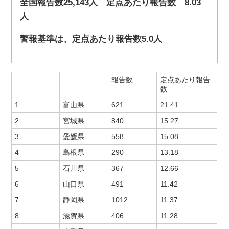
全国報告数25,143人 定点あたり報告数 8.03
人
警報基準は、定点あたり報告数5.0人
報告数
定点あたり報告
数
1
富山県
621
21.41
2
宮城県
840
15.27
3
愛媛県
558
15.08
4
島根県
290
13.18
5
石川県
367
12.66
6
山口県
491
11.42
7
静岡県
1012
11.37
8
滋賀県
406
11.28