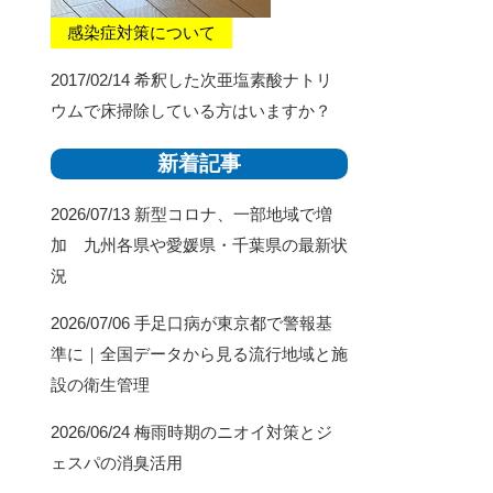
感染症対策について
2017/02/14
希釈した次亜塩素酸ナトリ
ウムで床掃除している方はいますか？
新着記事
2026/07/13
新型コロナ、一部地域で増
加 九州各県や愛媛県・千葉県の最新状
況
2026/07/06
手足口病が東京都で警報基
準に｜全国データから見る流行地域と施
設の衛生管理
2026/06/24
梅雨時期のニオイ対策とジ
ェスパの消臭活用